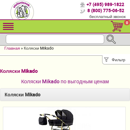
+7 (495) 989-1822
Спасибо, что выбрали нас!
8 (800) 775-06-52
бесплатный звонок
Распродажа!
0
Детские коляски
Автомобильные кресла
Главная
»
Коляски Mikado
Кроватки для новорожденных
Фильтр
Кровати для детей от 2-3 лет
Коляски Mikado
Конверты, муфты
Коляски Mikado по выгодным ценам
Детский транспорт
Коляски Mikado
Летние товары
Мебель и аксессуары
Постельные принадлежности