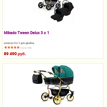
Пеленание
Кормление
Гигиена и уход
Mikado Tween Delux 3 в 1
Качели, шезлонги
коляска 3 в 1 для двойни
Манежи
голосов: (109)
89 490 руб.
Безопасность ребенка
Ходунки и прыгунки
Игры и развитие
Принадлежности для выписки
Сумки для мам и детей
Кенгуру и слинги