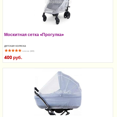
Пеленание
Гигиена и уход
Кормление
Москитная сетка «Прогулка»
Качели, шезлонги
детская коляска
Манежи
голосов: (309)
400 руб.
Безопасность ребенка
Ходунки и прыгунки
Игры и развитие
Принадлежности для выписки
Сумки для мам и детей
Кенгуру и слинги