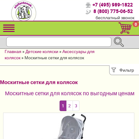
+7 (495) 989-1822
Спасибо, что выбрали нас!
8 (800) 775-06-52
бесплатный звонок
Распродажа!
0
Детские коляски
Автомобильные кресла
Главная
»
Детские коляски
»
Аксессуары для
Кроватки для новорожденных
колясок
»
Москитные сетки для колясок
Кровати для детей от 2-3 лет
Фильтр
Москитные сетки для колясок
Конверты, муфты
Москитные сетки для колясок по выгодным ценам
Детский транспорт
1
2
3
Летние товары
Мебель и аксессуары
Постельные принадлежности