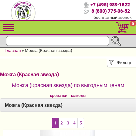
+7 (495) 989-1822
Спасибо, что выбрали нас!
8 (800) 775-06-52
бесплатный звонок
Распродажа!
0
Детские коляски
Автомобильные кресла
Главная
»
Можга (Красная звезда)
Кроватки для новорожденных
Фильтр
Кровати для детей от 2-3 лет
Можга (Красная звезда)
Конверты, муфты
Можга (Красная звезда) по выгодным ценам
Детский транспорт
кроватки
комоды
Можга (Красная звезда)
Летние товары
Мебель и аксессуары
1
2
3
4
5
Постельные принадлежности