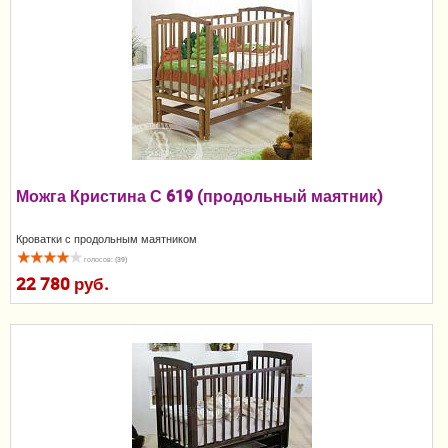
Пеленание
Кормление
Гигиена и уход
Качели, шезлонги
Манежи
Можга Кристина С 619 (продольный маятник)
Безопасность ребенка
Кроватки с продольным маятником
голосов: (39)
Ходунки и прыгунки
22 780 руб.
Игры и развитие
Принадлежности для выписки
Сумки для мам и детей
Кенгуру и слинги