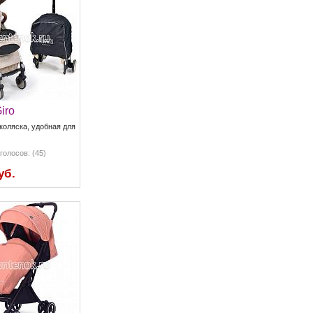
iro
коляска, удобная для
голосов: (45)
уб.