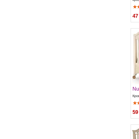
47
Nu
Кро
59