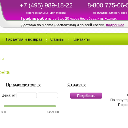
+7 (495) 989-18-22
8-800 775-06-
многоканальный для Москвы
бесплатно для регионов
График работы:
c 9 до 20 часов без обеда и выходных
Доставка по Москве (бесплатная) и по всей России,
подробнее
Гарантия и возврат
Отзывы
Контакты
ita
vita
Производитель
Страна
минимальная стоимость
максимальная стоимость
П
Цена: от
По популя
По ре
890
1459000