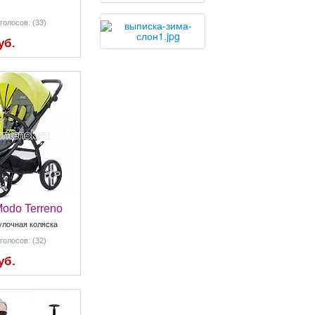
голосов: (33)
уб.
Modo Terreno
улочная коляска
голосов: (32)
уб.