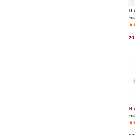
Nu
лег
20
Nu
лег