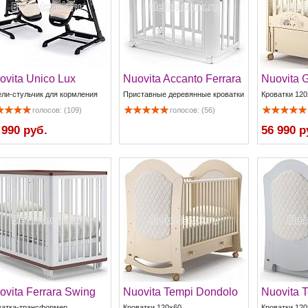
ovita Unico Lux
Nuovita Accanto Ferrara
Nuovita 
ели-стульчик для кормления
Приставные деревянные кроватки
Кроватки 120
голосов: (109)
голосов: (56)
 990 руб.
56 990 р
ovita Ferrara Swing
Nuovita Tempi Dondolo
Nuovita 
ватка-трансформер
Кроватки 120x60
Кроватки 120