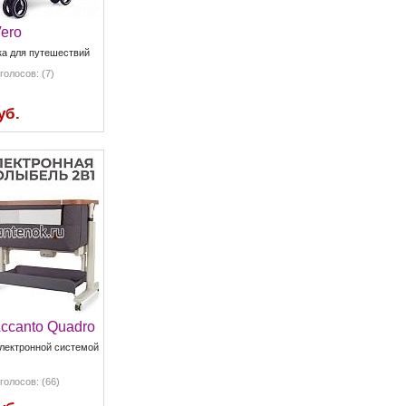
Vero
ка для путешествий
голосов: (7)
уб.
Accanto Quadro
электронной системой
голосов: (66)