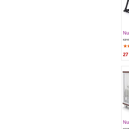
Nu
кач
27
Nu
кро