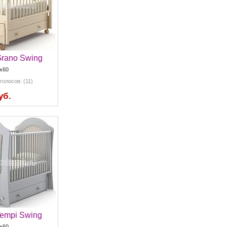
Grano Swing
х60
голосов: (11)
уб.
Tempi Swing
x60