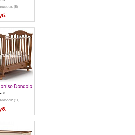
голосов: (5)
уб.
Sorriso Dondolo
x60
голосов: (11)
уб.