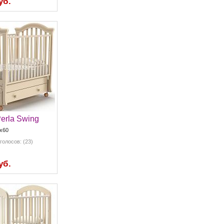
уб.
Perla Swing
x60
голосов: (23)
уб.