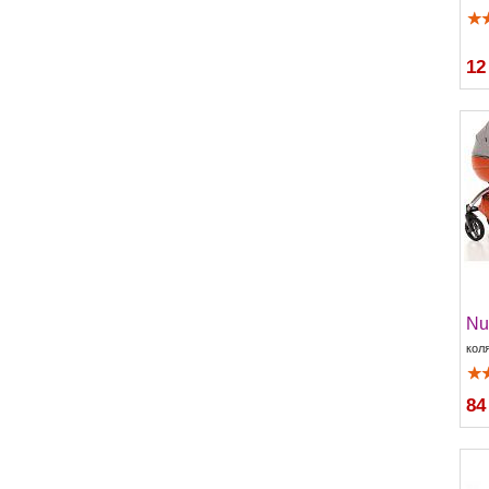
12
Nu
коля
84