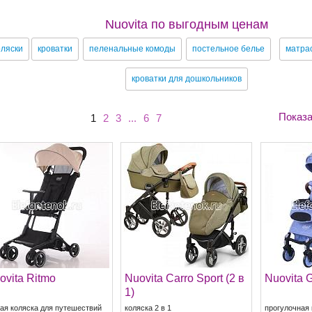
Nuovita по выгодным ценам
оляски
кроватки
пеленальные комоды
постельное белье
матра
кроватки для дошкольников
Показа
1
2
3
...
6
7
ovita Ritmo
Nuovita Carro Sport (2 в
Nuovita G
1)
кая коляска для путешествий
коляска 2 в 1
прогулочная 