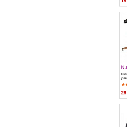
18
Nu
кол
ука
26