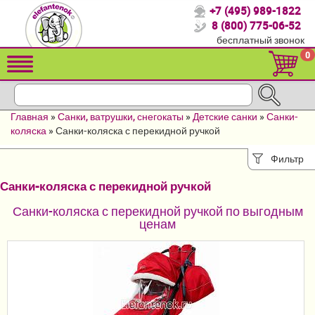
+7 (495) 989-1822
Спасибо, что выбрали нас!
8 (800) 775-06-52
бесплатный звонок
Распродажа!
0
Детские коляски
Автомобильные кресла
Главная
»
Санки, ватрушки, снегокаты
»
Детские санки
»
Санки-
Кроватки для новорожденных
коляска
»
Санки-коляска с перекидной ручкой
Кровати для детей от 2-3 лет
Фильтр
Санки-коляска с перекидной ручкой
Детский транспорт
Санки-коляска с перекидной ручкой по выгодным
Летние товары
ценам
Конверты, муфты
Мебель и аксессуары
Постельные принадлежности