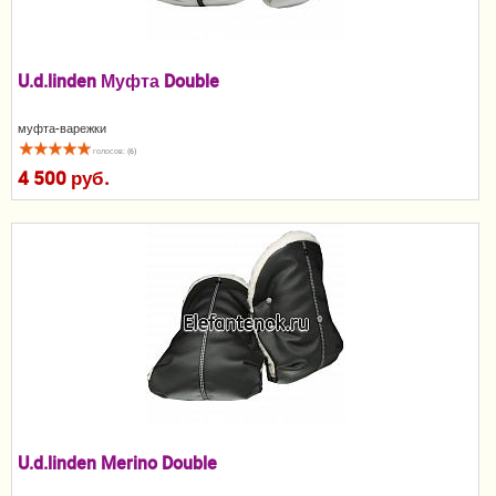
Пеленание
Кормление
U.d.linden Муфта Double
Гигиена и уход
муфта-варежки
голосов: (6)
Качели, шезлонги
4 500 руб.
Манежи
Безопасность ребенка
Ходунки и прыгунки
Игры и развитие
Принадлежности для выписки
Сумки для мам и детей
U.d.linden Merino Double
Кенгуру и слинги