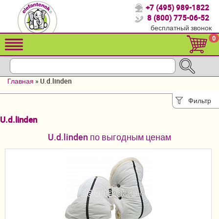
+7 (495) 989-1822
Спасибо, что выбрали нас!
8 (800) 775-06-52
бесплатный звонок
Распродажа!
0
Детские коляски
Автомобильные кресла
Главная
»
U.d.linden
Кроватки для новорожденных
Фильтр
Кровати для детей от 2-3 лет
U.d.linden
Конверты, муфты
U.d.linden по выгодным ценам
Детский транспорт
Летние товары
Мебель и аксессуары
Постельные принадлежности