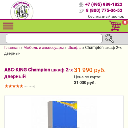
+7 (495) 989-1822
Спасибо, что выбрали нас!
8 (800) 775-06-52
бесплатный звонок
Распродажа!
0
Детские коляски
Автомобильные кресла
Главная
»
Мебель и аксессуары
»
Шкафы
»
Champion шкаф 2-х
Кроватки для новорожденных
дверный
Кровати для детей от 2-3 лет
31 990 руб.
ABC-KING Champion шкаф 2-х
дверный
Конверты, муфты
Цена по карте:
31 030 руб.
Детский транспорт
голосов: (
4
)
Летние товары
Мебель и аксессуары
Постельные принадлежности