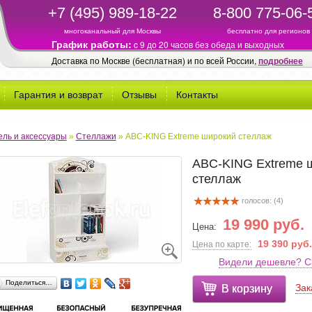
+7 (495) 989-18-22
8-800 775-06-
многоканальный для Москвы
бесплатно для регионов
График работы:
c 9 до 20 часов без обеда и выходных
Доставка по Москве (бесплатная) и по всей России,
подробнее
Гарантия и возврат
Отзывы
Контакты
ль и аксессуары
»
Стеллажи
»
ABC-KING Extreme широкий стеллаж
ABC-KING Extreme 
стеллаж
голосов: (
4
)
19 990 руб.
Цена:
19 390 руб.
Цена по карте:
Видели дешевле? С
Поделиться…
Зак
В корзину