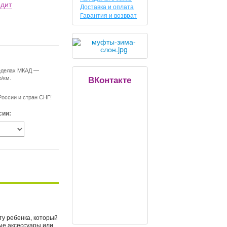
едит
Доставка и оплата
Гарантия и возврат
ределах МКАД —
ВКонтакте
р/км.
России и стран СНГ!
сии:
ту ребенка, который
ные аксессуары или