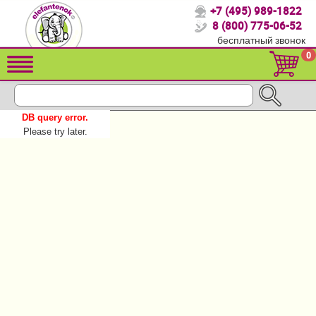
+7 (495) 989-1822
Спасибо, что выбрали нас!
8 (800) 775-06-52
бесплатный звонок
Распродажа!
0
Детские коляски
Автомобильные кресла
DB query error.
Кроватки для новорожденных
Please try later.
Кровати для детей от 2-3 лет
Детский транспорт
Летние товары
Конверты, муфты
Мебель и аксессуары
Постельные принадлежности