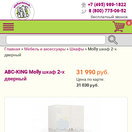
+7 (495) 989-1822
Спасибо, что выбрали нас!
8 (800) 775-06-52
бесплатный звонок
Распродажа!
0
Детские коляски
Автомобильные кресла
Главная
»
Мебель и аксессуары
»
Шкафы
»
Molly шкаф 2-х
Кроватки для новорожденных
дверный
Кровати для детей от 2-3 лет
31 990 руб.
ABC-KING Molly шкаф 2-х
дверный
Конверты, муфты
Цена по карте:
31 030 руб.
Детский транспорт
Летние товары
Мебель и аксессуары
Постельные принадлежности