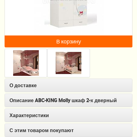
Пеленание
Гигиена и уход
Кормление
В корзину
Качели, шезлонги
Манежи
Безопасность ребенка
Ходунки и прыгунки
О доставке
Игры и развитие
Описание ABC-KING Molly шкаф 2-х дверный
Принадлежности для выписки
Характеристики
Сумки для мам и детей
С этим товаром покупают
Кенгуру и слинги