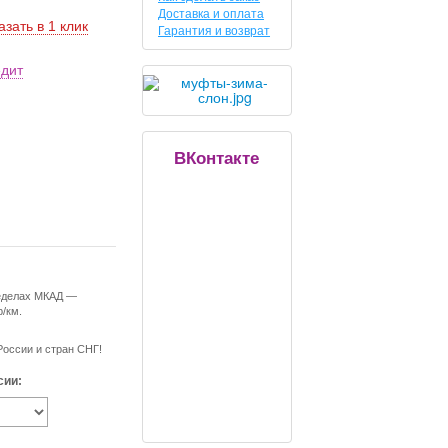
Доставка и оплата
азать в 1 клик
Гарантия и возврат
едит
ВКонтакте
ределах МКАД —
р/км.
России и стран СНГ!
сии: