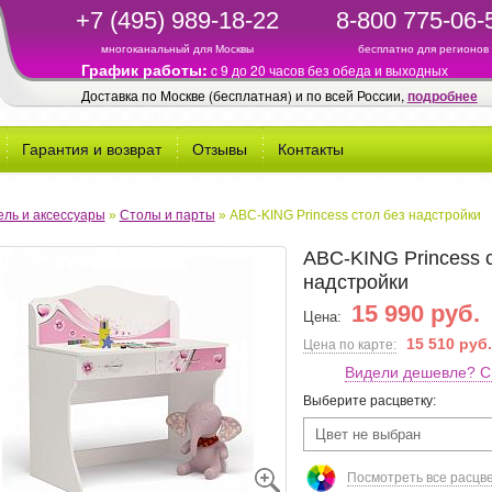
+7 (495) 989-18-22
8-800 775-06-
многоканальный для Москвы
бесплатно для регионов
График работы:
c 9 до 20 часов без обеда и выходных
Доставка по Москве (бесплатная) и по всей России,
подробнее
Гарантия и возврат
Отзывы
Контакты
ль и аксессуары
»
Столы и парты
»
ABC-KING Princess стол без надстройки
ABC-KING Princess 
надстройки
15 990 руб.
Цена:
15 510 руб.
Цена по карте:
Видели дешевле? С
Выберите расцветку:
Цвет не выбран
Посмотреть все расцв