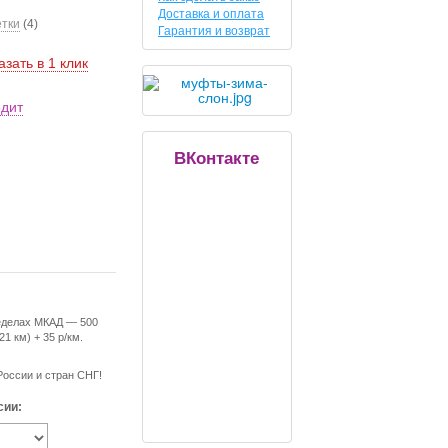
Доставка и оплата
етки
(4)
Гарантия и возврат
азать в 1 клик
едит
ВКонтакте
еделах МКАД — 500
21 км) + 35 р/км.
России и стран СНГ!
сии: