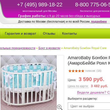
+7 (495) 989-18-22
8-800 775-06-
многоканальный для Москвы
бесплатно для регионов
График работы:
c 9 до 20 часов без обеда и выходных
Доставка по Москве (бесплатная) и по всей России,
подробнее
Гарантия и возврат
Отзывы
Контакты
ельные принадлежности
»
Борт в кроватку
»
AmaroBaby Бонбон Royal Care
AmaroBaby Бонбон R
(АмароБейби Роял К
голосов: (
16
)
3 590 руб.
Цена:
3 482 руб.
Цена по карте:
Видели дешевле? С
Выберите расцветку:
Цвет не выбран