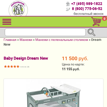
+7 (495) 989-1822
Спасибо, что выбрали нас!
8 (800) 775-06-52
бесплатный звонок
Распродажа!
0
Детские коляски
Автомобильные кресла
Главная
»
Манежи
»
Манежи с пеленальным столиком
»
Dream
Кроватки для новорожденных
New
Кровати для детей от 2-3 лет
11 500 руб.
Baby Design Dream New
Конверты, муфты
Цена по карте:
голосов: (
4
)
11 155 руб.
Детский транспорт
Летние товары
Мебель и аксессуары
Постельные принадлежности