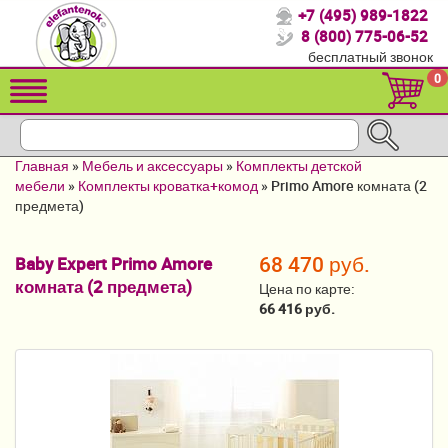
+7 (495) 989-1822
Спасибо, что выбрали нас!
8 (800) 775-06-52
бесплатный звонок
Распродажа!
0
Детские коляски
Автомобильные кресла
Главная
»
Мебель и аксессуары
»
Комплекты детской
Кроватки для новорожденных
мебели
»
Комплекты кроватка+комод
»
Primo Amore комната (2
предмета)
Кровати для детей от 2-3 лет
68 470 руб.
Baby Expert Primo Amore
Конверты, муфты
комната (2 предмета)
Цена по карте:
Детский транспорт
66 416 руб.
Летние товары
Мебель и аксессуары
Постельные принадлежности