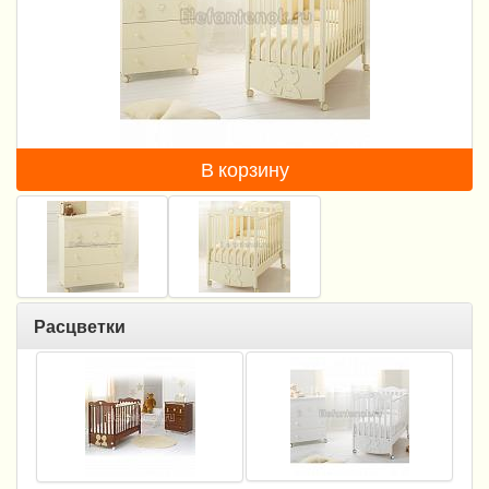
Пеленание
Гигиена и уход
Кормление
Качели, шезлонги
В корзину
Манежи
Безопасность ребенка
Ходунки и прыгунки
Расцветки
Игры и развитие
Принадлежности для выписки
Сумки для мам и детей
Кенгуру и слинги