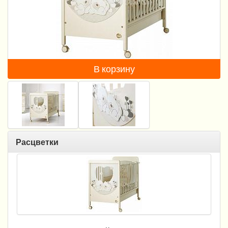
Пеленание
Гигиена и уход
Кормление
В корзину
Качели, шезлонги
Манежи
Безопасность ребенка
Ходунки и прыгунки
Расцветки
Игры и развитие
Принадлежности для выписки
Сумки для мам и детей
Кенгуру и слинги