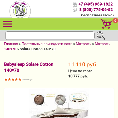
+7 (495) 989-1822
Спасибо, что выбрали нас!
8 (800) 775-06-52
бесплатный звонок
Распродажа!
0
Детские коляски
Автомобильные кресла
Главная
»
Постельные принадлежности
»
Матрасы
»
Матрасы
Кроватки для новорожденных
140x70
»
Solare Cotton 140*70
Кровати для детей от 2-3 лет
11 110 руб.
Babysleep Solare Cotton
140*70
Конверты, муфты
Цена по карте:
10 777 руб.
Детский транспорт
голосов: (
31
)
Летние товары
Мебель и аксессуары
Постельные принадлежности