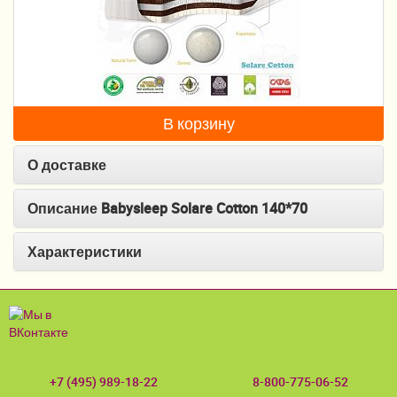
Пеленание
Кормление
Гигиена и уход
В корзину
Качели, шезлонги
О доставке
Манежи
Безопасность ребенка
Описание Babysleep Solare Cotton 140*70
Ходунки и прыгунки
Характеристики
Игры и развитие
Принадлежности для выписки
Сумки для мам и детей
+7 (495) 989-18-22
8-800-775-06-52
Кенгуру и слинги