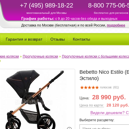
+7 (495) 989-18-22
8-800 775-06-
многоканальный для Москвы
бесплатно для регионов
График работы:
c 9 до 20 часов без обеда и выходных
Доставка по Москве (бесплатная) и по всей России,
подробнее
Гарантия и возврат
Отзывы
Контакты
кие коляски
»
Прогулочные коляски
»
Прогулочные коляски с большими колес
o
Bebetto Nico Estilo 
Эстило)
голосов: (
61
)
28 990 руб.
Цена:
28 120 руб.
Цена по карте:
Видели дешевле? С
Выберите расцветку:
Цвет не выбран