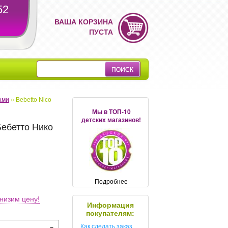
52
ВАША КОРЗИНА
ПУСТА
ами
»
Bebetto Nico
Мы в ТОП-10
детских магазинов!
(Бебетто Нико
Подробнее
низим цену!
Информация
покупателям:
Как сделать заказ