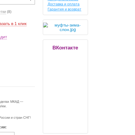
Доставка и оплата
Гарантия и возврат
етки
(8)
азать в 1 клик
едит
ВКонтакте
ределах МКАД —
р/км.
России и стран СНГ!
сии: