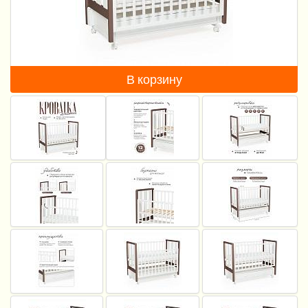
Пеленание
Кормление
Гигиена и уход
В корзину
Качели, шезлонги
Манежи
Безопасность ребенка
Ходунки и прыгунки
Игры и развитие
Принадлежности для выписки
Сумки для мам и детей
Кенгуру и слинги