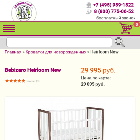
+7 (495) 989-1822
Спасибо, что выбрали нас!
8 (800) 775-06-52
бесплатный звонок
Распродажа!
0
Детские коляски
Автомобильные кресла
Главная
»
Кроватки для новорожденных
»
Heirloom New
Кроватки для новорожденных
29 995 руб.
Bebizaro Heirloom New
Кровати для детей от 2-3 лет
Цена по карте:
голосов: (
21
)
Конверты, муфты
29 095 руб.
Детский транспорт
Летние товары
Мебель и аксессуары
Постельные принадлежности