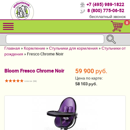
+7 (495) 989-1822
Спасибо, что выбрали нас!
8 (800) 775-06-52
бесплатный звонок
Распродажа!
0
Детские коляски
Автомобильные кресла
Главная
»
Кормление
»
Стульчики для кормления
»
Стульчики от
Кроватки для новорожденных
рождения
»
Fresco Chrome Noir
Кровати для детей от 2-3 лет
59 900 руб.
Bloom Fresco Chrome Noir
Конверты, муфты
Цена по карте:
голосов: (
54
)
58 103 руб.
Детский транспорт
Летние товары
Мебель и аксессуары
Постельные принадлежности