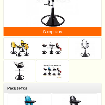
Пеленание
Кормление
Гигиена и уход
В корзину
Качели, шезлонги
Манежи
Безопасность ребенка
Ходунки и прыгунки
Игры и развитие
Принадлежности для выписки
Расцветки
Сумки для мам и детей
Кенгуру и слинги