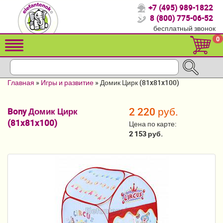
+7 (495) 989-1822
Спасибо, что выбрали нас!
8 (800) 775-06-52
бесплатный звонок
Распродажа!
0
Детские коляски
Автомобильные кресла
Главная
»
Игры и развитие
»
Домик Цирк (81x81x100)
Кроватки для новорожденных
2 220 руб.
Bony Домик Цирк
Кровати для детей от 2-3 лет
(81x81x100)
Цена по карте:
Конверты, муфты
2 153 руб.
Детский транспорт
Летние товары
Мебель и аксессуары
Постельные принадлежности