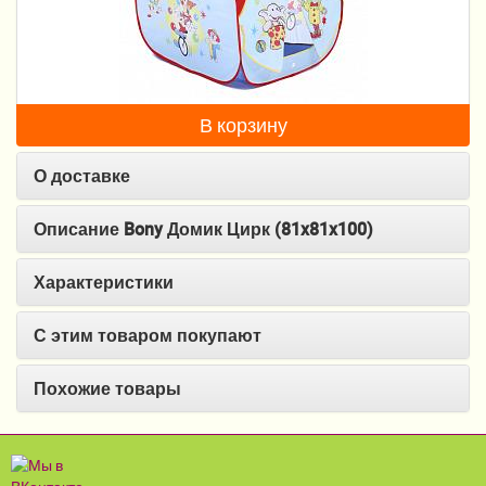
Пеленание
Кормление
Гигиена и уход
В корзину
Качели, шезлонги
О доставке
Манежи
Описание Bony Домик Цирк (81x81x100)
Безопасность ребенка
Характеристики
Ходунки и прыгунки
С этим товаром покупают
Игры и развитие
Принадлежности для выписки
Похожие товары
Сумки для мам и детей
Кенгуру и слинги