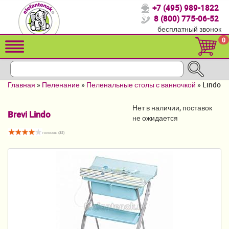
+7 (495) 989-1822
Спасибо, что выбрали нас!
8 (800) 775-06-52
бесплатный звонок
Распродажа!
0
Детские коляски
Автомобильные кресла
Главная
»
Пеленание
»
Пеленальные столы с ванночкой
»
Lindo
Кроватки для новорожденных
Нет в наличии, поставок
Brevi Lindo
Кровати для детей от 2-3 лет
не ожидается
голосов: (
32
)
Конверты, муфты
Детский транспорт
Летние товары
Мебель и аксессуары
Постельные принадлежности