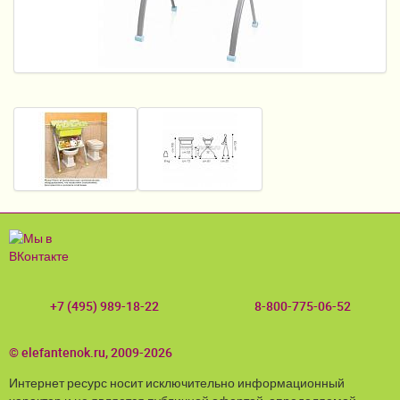
Пеленание
Кормление
Гигиена и уход
Качели, шезлонги
Манежи
Безопасность ребенка
Ходунки и прыгунки
Игры и развитие
+7 (495) 989-18-22
8-800-775-06-52
Принадлежности для выписки
Сумки для мам и детей
© elefantenok.ru, 2009-2026
Интернет ресурс носит исключительно информационный
Кенгуру и слинги