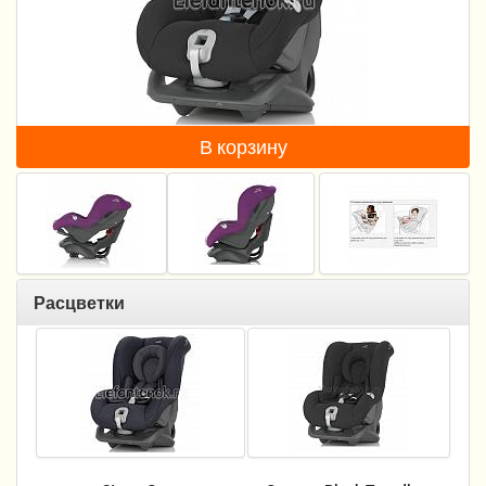
Пеленание
Гигиена и уход
Кормление
В корзину
Качели, шезлонги
Манежи
Безопасность ребенка
Ходунки и прыгунки
Расцветки
Игры и развитие
Принадлежности для выписки
Сумки для мам и детей
Кенгуру и слинги