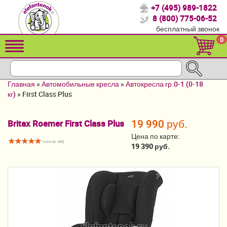
+7 (495) 989-1822
Спасибо, что выбрали нас!
8 (800) 775-06-52
бесплатный звонок
Распродажа!
0
Детские коляски
Автомобильные кресла
Главная
»
Автомобильные кресла
»
Автокресла гр.0-1 (0-18
Кроватки для новорожденных
кг)
»
First Class Plus
Кровати для детей от 2-3 лет
19 990 руб.
Britax Roemer First Class Plus
Конверты, муфты
Цена по карте:
голосов: (
45
)
19 390 руб.
Детский транспорт
Летние товары
Мебель и аксессуары
Постельные принадлежности