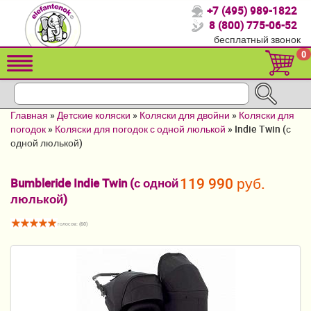
+7 (495) 989-1822
Спасибо, что выбрали нас!
8 (800) 775-06-52
бесплатный звонок
Распродажа!
0
Детские коляски
Автомобильные кресла
Главная
»
Детские коляски
»
Коляски для двойни
»
Коляски для
Кроватки для новорожденных
погодок
»
Коляски для погодок с одной люлькой
»
Indie Twin (с
одной люлькой)
Кровати для детей от 2-3 лет
119 990 руб.
Bumbleride Indie Twin (с одной
Конверты, муфты
люлькой)
Детский транспорт
голосов: (
60
)
Летние товары
Мебель и аксессуары
Постельные принадлежности