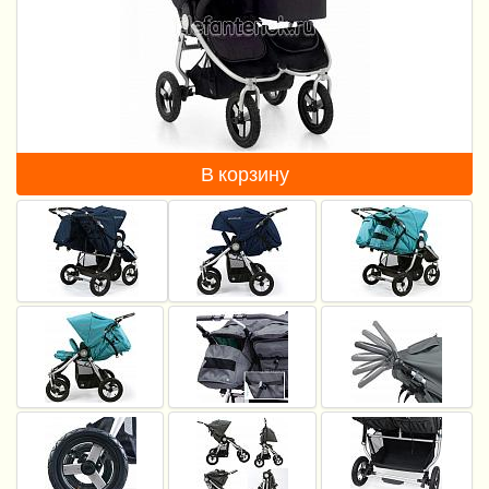
Пеленание
Кормление
Гигиена и уход
Качели, шезлонги
В корзину
Манежи
Безопасность ребенка
Ходунки и прыгунки
Игры и развитие
Принадлежности для выписки
Сумки для мам и детей
Кенгуру и слинги