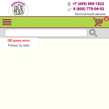
+7 (495) 989-1822
Спасибо, что выбрали нас!
8 (800) 775-06-52
бесплатный звонок
Распродажа!
0
Детские коляски
Автомобильные кресла
DB query error.
Кроватки для новорожденных
Please try later.
Кровати для детей от 2-3 лет
Детский транспорт
Летние товары
Конверты, муфты
Мебель и аксессуары
Постельные принадлежности