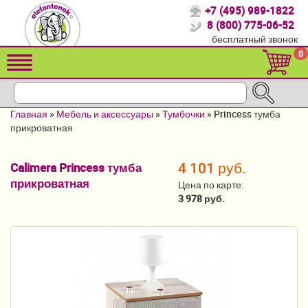
+7 (495) 989-1822
Спасибо, что выбрали нас!
8 (800) 775-06-52
бесплатный звонок
Распродажа!
0
Детские коляски
Автомобильные кресла
Главная
»
Мебель и аксессуары
»
Тумбочки
»
Princess тумба
Кроватки для новорожденных
прикроватная
Кровати для детей от 2-3 лет
4 101 руб.
Calimera Princess тумба
прикроватная
Конверты, муфты
Цена по карте:
3 978 руб.
Детский транспорт
Летние товары
Мебель и аксессуары
Постельные принадлежности