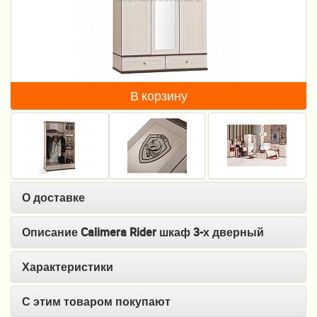
Пеленание
Гигиена и уход
Кормление
В корзину
Качели, шезлонги
Манежи
Безопасность ребенка
Ходунки и прыгунки
О доставке
Игры и развитие
Описание Calimera Rider шкаф 3-х дверный
Принадлежности для выписки
Характеристики
Сумки для мам и детей
С этим товаром покупают
Кенгуру и слинги