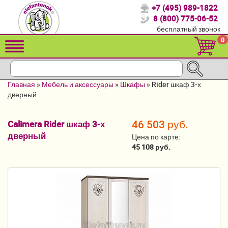
+7 (495) 989-1822
Спасибо, что выбрали нас!
8 (800) 775-06-52
бесплатный звонок
Распродажа!
0
Детские коляски
Автомобильные кресла
Главная
»
Мебель и аксессуары
»
Шкафы
»
Rider шкаф 3-х
Кроватки для новорожденных
дверный
Кровати для детей от 2-3 лет
46 503 руб.
Calimera Rider шкаф 3-х
дверный
Конверты, муфты
Цена по карте:
45 108 руб.
Детский транспорт
Летние товары
Мебель и аксессуары
Постельные принадлежности