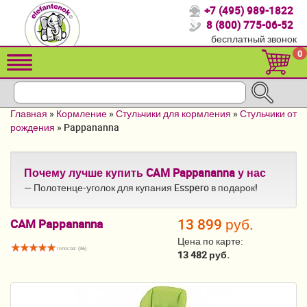
+7 (495) 989-1822
Спасибо, что выбрали нас!
8 (800) 775-06-52
бесплатный звонок
Распродажа!
0
Детские коляски
Автомобильные кресла
Главная
»
Кормление
»
Стульчики для кормления
»
Стульчики от
Кроватки для новорожденных
рождения
»
Pappananna
Кровати для детей от 2-3 лет
Почему лучше купить CAM Pappananna у нас
Конверты, муфты
— Полотенце-уголок для купания Esspero в подарок!
Детский транспорт
13 899 руб.
CAM Pappananna
Летние товары
Цена по карте:
голосов: (
36
)
13 482 руб.
Мебель и аксессуары
Постельные принадлежности