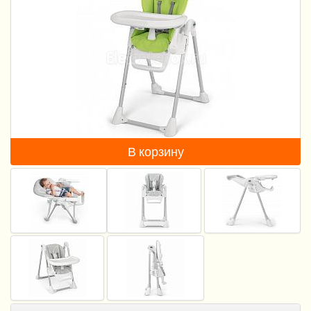
Пеленание
Кормление
Гигиена и уход
Качели, шезлонги
Манежи
В корзину
Безопасность ребенка
Ходунки и прыгунки
Игры и развитие
Принадлежности для выписки
Сумки для мам и детей
Кенгуру и слинги