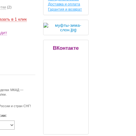
Доставка и оплата
етки
(2)
Гарантия и возврат
азать в 1 клик
едит
ВКонтакте
ределах МКАД —
р/км.
России и стран СНГ!
сии: