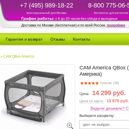
+7 (495) 989-18-22
8-800 775-06-
многоканальный для Москвы
бесплатно для регионов
График работы:
c 9 до 20 часов без обеда и выходных
Доставка по Москве (бесплатная) и по всей России,
подробнее
Гарантия и возврат
Отзывы
Контакты
»
CAM QBox America
CAM America QBox (
Америка)
голосов: (
39
)
14 299 руб.
Цена:
13 870 руб.
Цена по карте:
Видели дешевле? С
Выберите расцветку:
цвет не выбран