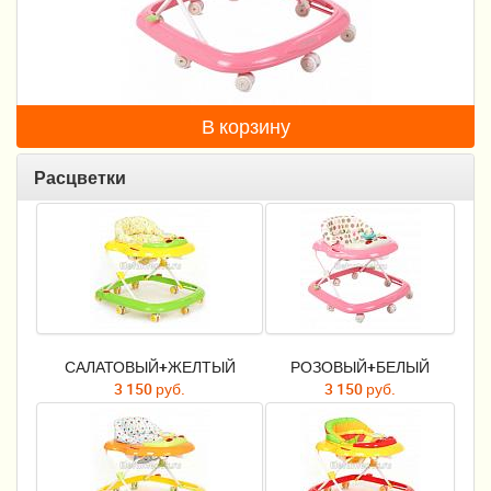
Пеленание
Гигиена и уход
Кормление
В корзину
Качели, шезлонги
Расцветки
Манежи
Безопасность ребенка
Ходунки и прыгунки
Игры и развитие
САЛАТОВЫЙ+ЖЕЛТЫЙ
РОЗОВЫЙ+БЕЛЫЙ
Принадлежности для выписки
3 150 руб.
3 150 руб.
Сумки для мам и детей
Кенгуру и слинги