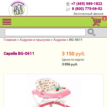
+7 (495) 989-1822
Спасибо, что выбрали нас!
8 (800) 775-06-52
бесплатный звонок
Распродажа!
0
Детские коляски
Автомобильные кресла
Главная
»
Ходунки и прыгунки
»
Ходунки
»
BG-0611
Кроватки для новорожденных
3 150 руб.
Capella BG-0611
Кровати для детей от 2-3 лет
Цена по карте:
Конверты, муфты
3 056 руб.
Детский транспорт
Летние товары
Мебель и аксессуары
Постельные принадлежности