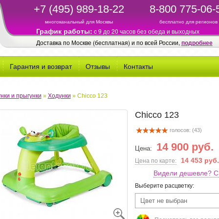
+7 (495) 989-18-22
8-800 775-06-
многоканальный для Москвы
бесплатно для регионов
График работы:
c 9 до 20 часов без обеда и выходных
Доставка по Москве (бесплатная) и по всей России,
подробнее
Гарантия и возврат
Отзывы
Контакты
нки и прыгунки
»
Ходунки
»
Chicco 123
Chicco 123
голосов: (
43
)
14 900 руб.
Цена:
14 453 руб.
Цена по карте:
Видели дешевле? С
Выберите расцветку:
Цвет не выбран