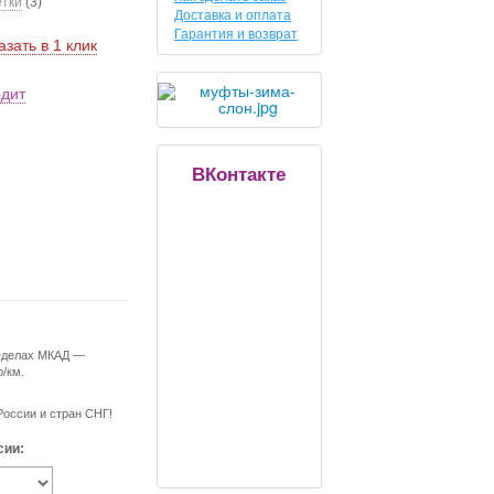
етки
(3)
Доставка и оплата
Гарантия и возврат
азать в 1 клик
едит
ВКонтакте
ределах МКАД —
р/км.
России и стран СНГ!
сии: