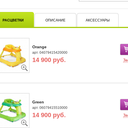
РАСЦВЕТКИ
ОПИСАНИЕ
АКСЕССУАРЫ
Orange
арт. 04079415420000
14 900 руб.
За
Green
арт. 06079415510000
14 900 руб.
За