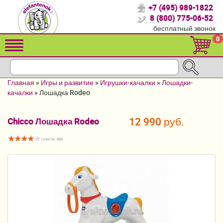
+7 (495) 989-1822
Спасибо, что выбрали нас!
8 (800) 775-06-52
бесплатный звонок
Распродажа!
0
Детские коляски
Автомобильные кресла
Главная
»
Игры и развитие
»
Игрушки-качалки
»
Лошадки-
Кроватки для новорожденных
качалки
»
Лошадка Rodeo
Кровати для детей от 2-3 лет
12 990 руб.
Chicco Лошадка Rodeo
Конверты, муфты
голосов: (
43
)
Детский транспорт
Летние товары
Мебель и аксессуары
Постельные принадлежности