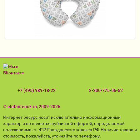
Пеленание
Гигиена и уход
Кормление
Качели, шезлонги
Манежи
Безопасность ребенка
Ходунки и прыгунки
+7 (495) 989-18-22
8-800-775-06-52
Игры и развитие
© elefantenok.ru, 2009-2026
Принадлежности для выписки
Интернет ресурс носит исключительно информационный
Сумки для мам и детей
характер и не является публичной офертой, определяемой
положениями ст. 437 Гражданского кодекса РФ.Наличие товара и
Кенгуру и слинги
стоимость, пожалуйста, уточняйте по телефону.