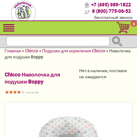
+7 (495) 989-1822
Спасибо, что выбрали нас!
8 (800) 775-06-52
бесплатный звонок
Распродажа!
0
Детские коляски
Автомобильные кресла
Главная
»
Chicco
»
Подушки для кормления Chicco
»
Наволочка
Кроватки для новорожденных
для подушки Boppy
Кровати для детей от 2-3 лет
Нет в наличии, поставок
Chicco Наволочка для
не ожидается
подушки Boppy
Летние товары
Конверты, муфты
голосов: (
33
)
Детский транспорт
Мебель и аксессуары
Постельные принадлежности