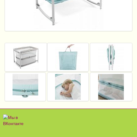
Пеленание
Кормление
Гигиена и уход
Качели, шезлонги
Манежи
Безопасность ребенка
Ходунки и прыгунки
Игры и развитие
Принадлежности для выписки
Сумки для мам и детей
Кенгуру и слинги