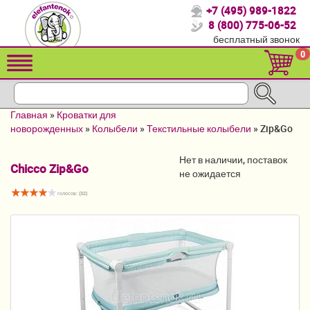
+7 (495) 989-1822
Спасибо, что выбрали нас!
8 (800) 775-06-52
бесплатный звонок
Распродажа!
0
Детские коляски
Автомобильные кресла
Главная
»
Кроватки для
Кроватки для новорожденных
новорожденных
»
Колыбели
»
Текстильные колыбели
»
Zip&Go
Кровати для детей от 2-3 лет
Нет в наличии, поставок
Chicco Zip&Go
не ожидается
Конверты, муфты
голосов: (
32
)
Детский транспорт
Летние товары
Мебель и аксессуары
Постельные принадлежности