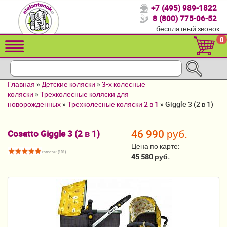
+7 (495) 989-1822
Спасибо, что выбрали нас!
8 (800) 775-06-52
бесплатный звонок
Распродажа!
0
Детские коляски
Автомобильные кресла
Главная
»
Детские коляски
»
3-х колесные
Кроватки для новорожденных
коляски
»
Трехколесные коляски для
новорожденных
»
Трехколесные коляски 2 в 1
»
Giggle 3 (2 в 1)
Кровати для детей от 2-3 лет
46 990 руб.
Cosatto Giggle 3 (2 в 1)
Конверты, муфты
Цена по карте:
голосов: (
101
)
Детский транспорт
45 580 руб.
Летние товары
Мебель и аксессуары
Постельные принадлежности