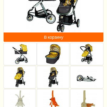
Пеленание
Кормление
Гигиена и уход
Качели, шезлонги
В корзину
Манежи
Безопасность ребенка
Ходунки и прыгунки
Игры и развитие
Принадлежности для выписки
Сумки для мам и детей
Кенгуру и слинги