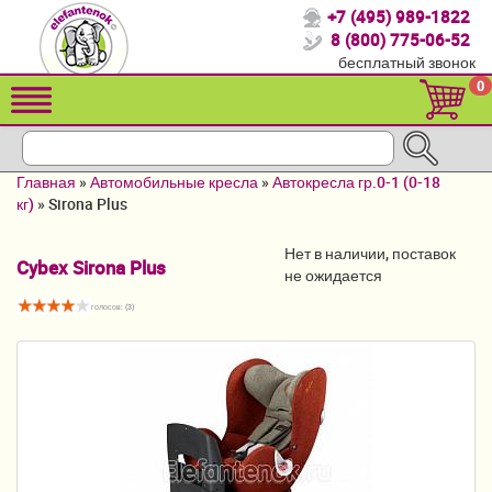
+7 (495) 989-1822
Спасибо, что выбрали нас!
8 (800) 775-06-52
бесплатный звонок
Распродажа!
0
Детские коляски
Автомобильные кресла
Главная
»
Автомобильные кресла
»
Автокресла гр.0-1 (0-18
Кроватки для новорожденных
кг)
»
Sirona Plus
Кровати для детей от 2-3 лет
Нет в наличии, поставок
Cybex Sirona Plus
не ожидается
Конверты, муфты
голосов: (
3
)
Детский транспорт
Летние товары
Мебель и аксессуары
Постельные принадлежности