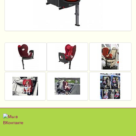
Пеленание
Гигиена и уход
Кормление
Качели, шезлонги
Манежи
Безопасность ребенка
Ходунки и прыгунки
Игры и развитие
Принадлежности для выписки
Сумки для мам и детей
Кенгуру и слинги