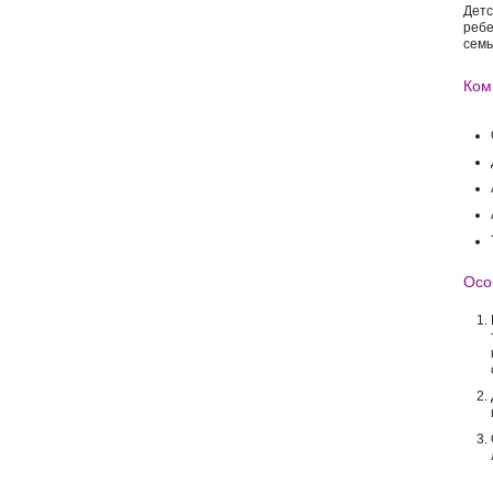
Детс
ребе
семь
Ком
Осо