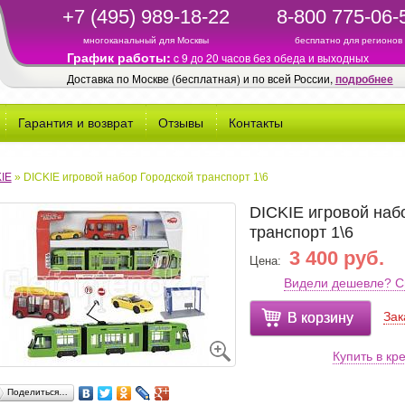
+7 (495) 989-18-22
8-800 775-06-
многоканальный для Москвы
бесплатно для регионов
График работы:
c 9 до 20 часов без обеда и выходных
Доставка по Москве (бесплатная) и по всей России,
подробнее
Гарантия и возврат
Отзывы
Контакты
IE
»
DICKIE игровой набор Городской транспорт 1\6
DICKIE игровой наб
транспорт 1\6
3 400 руб.
Цена:
Видели дешевле? С
Зак
В корзину
Купить в кр
Поделиться…