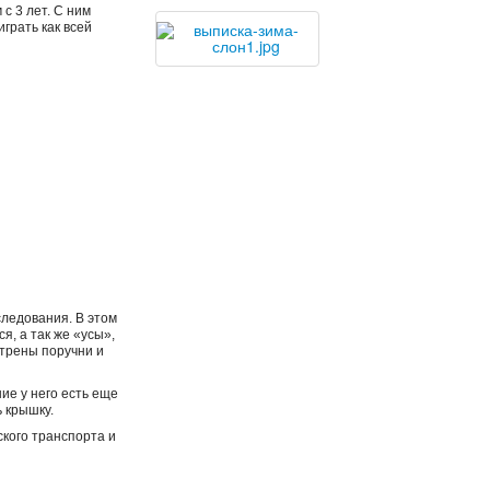
с 3 лет. С ним
играть как всей
следования. В этом
, а так же «усы»,
трены поручни и
ие у него есть еще
 крышку.
ского транспорта и