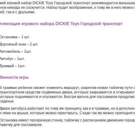
кий игровой набор DICKIE Toys Городской транспорт рекомендуется малышам 
нок никогда не соскучится. Набор будит воображение, к тому же в него можно 
ей, так и с друзьями.
плектация игрового набора DICKIE Toys Городской транспорт
Остановка – 1 шт.
Дорожный знак – 2 шт.
Автомобиль – 1шт.
Автобус – 1шт.
Трамвай – 1шт.
бенности игры
В трамвае ребенок сможет изменить маршрут, закрепив новую табличку пути 
транспортном средстве подвижные двери, которые закрываются и открываются
которые поднимаются и опускаются. Внутри вагона для пассажиров предусмо
сиденья.
Двери автобуса работают по тому же принципу, как и в трамвае, но в дополнен
и люки на крыше, которые можно приоткрыть. Сзади так же можно приподнять
Остановка имеет прозрачную стенку, табличку с расписанием движения город
лавочку для пассажиров.