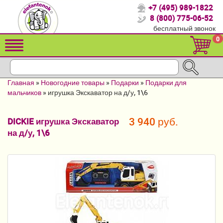
+7 (495) 989-1822
Спасибо, что выбрали нас!
8 (800) 775-06-52
бесплатный звонок
Распродажа!
0
Детские коляски
Автомобильные кресла
Главная
»
Новогодние товары
»
Подарки
»
Подарки для
Кроватки для новорожденных
мальчиков
»
игрушка Экскаватор на д/у, 1\6
Кровати для детей от 2-3 лет
3 940 руб.
DICKIE игрушка Экскаватор
на д/у, 1\6
Конверты, муфты
Детский транспорт
Летние товары
Мебель и аксессуары
Постельные принадлежности