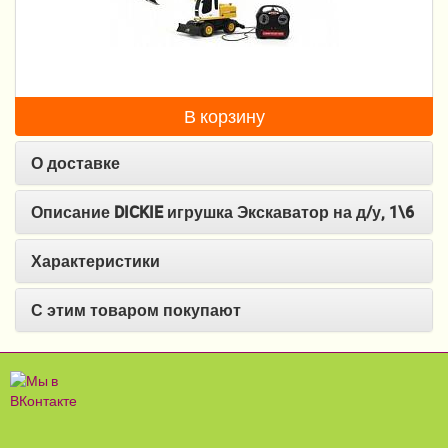
Пеленание
Кормление
Гигиена и уход
В корзину
Качели, шезлонги
О доставке
Манежи
Описание DICKIE игрушка Экскаватор на д/у, 1\6
Безопасность ребенка
Характеристики
Ходунки и прыгунки
С этим товаром покупают
Игры и развитие
Принадлежности для выписки
Сумки для мам и детей
Кенгуру и слинги