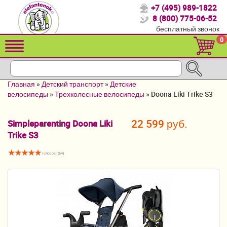
+7 (495) 989-1822
Спасибо, что выбрали нас!
8 (800) 775-06-52
бесплатный звонок
Распродажа!
0
Детские коляски
Автомобильные кресла
Главная
»
Детский транспорт
»
Детские
Кроватки для новорожденных
велосипеды
»
Трехколесные велосипеды
»
Doona Liki Trike S3
Кровати для детей от 2-3 лет
22 599 руб.
Simpleparenting Doona Liki
Trike S3
Конверты, муфты
Детский транспорт
голосов: (
64
)
Летние товары
Мебель и аксессуары
Постельные принадлежности