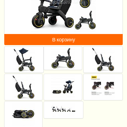
Пеленание
Кормление
Гигиена и уход
В корзину
Качели, шезлонги
Манежи
Безопасность ребенка
Ходунки и прыгунки
Игры и развитие
Принадлежности для выписки
Сумки для мам и детей
Кенгуру и слинги