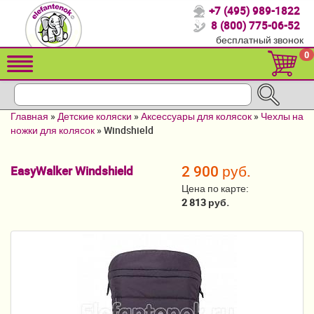
+7 (495) 989-1822
Спасибо, что выбрали нас!
8 (800) 775-06-52
бесплатный звонок
Распродажа!
0
Детские коляски
Автомобильные кресла
Главная
»
Детские коляски
»
Аксессуары для колясок
»
Чехлы на
Кроватки для новорожденных
ножки для колясок
»
Windshield
Кровати для детей от 2-3 лет
2 900 руб.
EasyWalker Windshield
Конверты, муфты
Цена по карте:
2 813 руб.
Детский транспорт
Летние товары
Мебель и аксессуары
Постельные принадлежности