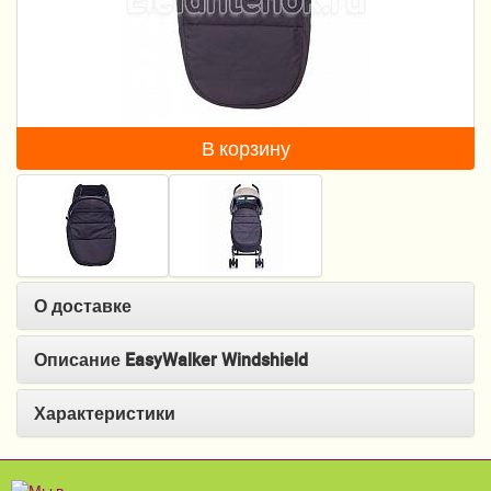
Пеленание
Кормление
Гигиена и уход
В корзину
Качели, шезлонги
Манежи
Безопасность ребенка
Ходунки и прыгунки
О доставке
Игры и развитие
Описание EasyWalker Windshield
Принадлежности для выписки
Характеристики
Сумки для мам и детей
Кенгуру и слинги