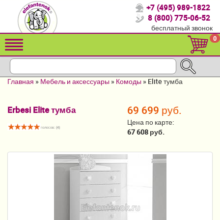
+7 (495) 989-1822
Спасибо, что выбрали нас!
8 (800) 775-06-52
бесплатный звонок
Распродажа!
0
Детские коляски
Автомобильные кресла
Главная
»
Мебель и аксессуары
»
Комоды
»
Elite тумба
Кроватки для новорожденных
69 699 руб.
Erbesi Elite тумба
Кровати для детей от 2-3 лет
Цена по карте:
голосов: (
4
)
Конверты, муфты
67 608 руб.
Детский транспорт
Летние товары
Мебель и аксессуары
Постельные принадлежности