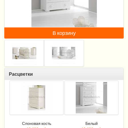
Пеленание
Гигиена и уход
Кормление
В корзину
Качели, шезлонги
Манежи
Безопасность ребенка
Расцветки
Ходунки и прыгунки
Игры и развитие
Принадлежности для выписки
Сумки для мам и детей
Слоновая кость
Белый
Кенгуру и слинги