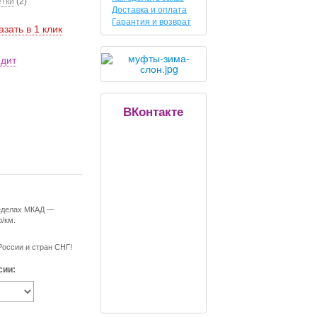
етки
(2)
Доставка и оплата
Гарантия и возврат
азать в 1 клик
едит
ВКонтакте
ределах МКАД —
р/км.
России и стран СНГ!
сии: