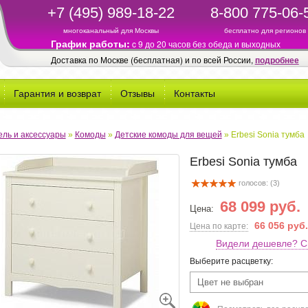
+7 (495) 989-18-22
8-800 775-06-
многоканальный для Москвы
бесплатно для регионов
График работы:
c 9 до 20 часов без обеда и выходных
Доставка по Москве (бесплатная) и по всей России,
подробнее
Гарантия и возврат
Отзывы
Контакты
ль и аксессуары
»
Комоды
»
Детские комоды для вещей
»
Erbesi Sonia тумба
Erbesi Sonia тумба
голосов: (
3
)
68 099 руб.
Цена:
66 056 руб.
Цена по карте:
Видели дешевле? С
Выберите расцветку:
Цвет не выбран