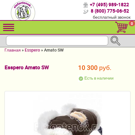
+7 (495) 989-1822
Спасибо, что выбрали нас!
8 (800) 775-06-52
бесплатный звонок
Распродажа!
0
Детские коляски
Автомобильные кресла
Главная
»
Esspero
»
Amato SW
Кроватки для новорожденных
10 300 руб.
Esspero Amato SW
Кровати для детей от 2-3 лет
Есть в наличии
Конверты, муфты
Детский транспорт
Летние товары
Мебель и аксессуары
Постельные принадлежности