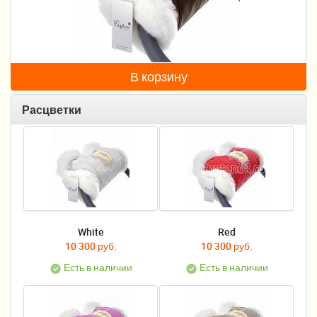
Пеленание
Гигиена и уход
Кормление
В корзину
Качели, шезлонги
Расцветки
Манежи
Безопасность ребенка
Ходунки и прыгунки
Игры и развитие
White
Red
10 300 руб.
10 300 руб.
Принадлежности для выписки
Есть в наличии
Есть в наличии
Сумки для мам и детей
Кенгуру и слинги