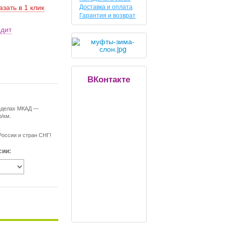
Доставка и оплата
азать в 1 клик
Гарантия и возврат
едит
ВКонтакте
ределах МКАД —
р/км.
России и стран СНГ!
сии: