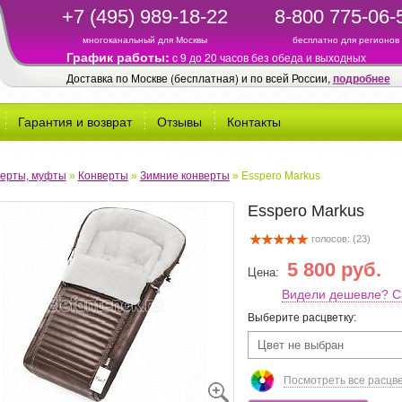
+7 (495) 989-18-22
8-800 775-06-
многоканальный для Москвы
бесплатно для регионов
График работы:
c 9 до 20 часов без обеда и выходных
Доставка по Москве (бесплатная) и по всей России,
подробнее
Гарантия и возврат
Отзывы
Контакты
ерты, муфты
»
Конверты
»
Зимние конверты
»
Esspero Markus
Esspero Markus
голосов: (
23
)
5 800 руб.
Цена:
Видели дешевле? С
Выберите расцветку:
Цвет не выбран
Посмотреть все расцв