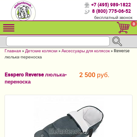
+7 (495) 989-1822
Спасибо, что выбрали нас!
8 (800) 775-06-52
бесплатный звонок
Распродажа!
0
Детские коляски
Автомобильные кресла
Главная
»
Детские коляски
»
Аксессуары для колясок
»
Reverse
Кроватки для новорожденных
люлька-переноска
Кровати для детей от 2-3 лет
2 500 руб.
Esspero Reverse люлька-
переноска
Конверты, муфты
Детский транспорт
Летние товары
Мебель и аксессуары
Постельные принадлежности