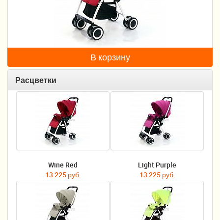
Пеленание
Кормление
Гигиена и уход
В корзину
Качели, шезлонги
Расцветки
Манежи
Безопасность ребенка
Ходунки и прыгунки
Игры и развитие
Wine Red
Light Purple
Принадлежности для выписки
13 225 руб.
13 225 руб.
Сумки для мам и детей
Кенгуру и слинги