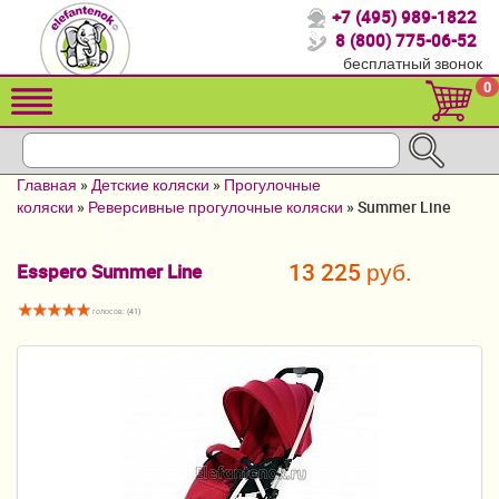
+7 (495) 989-1822
Спасибо, что выбрали нас!
8 (800) 775-06-52
бесплатный звонок
Распродажа!
0
Детские коляски
Автомобильные кресла
Главная
»
Детские коляски
»
Прогулочные
Кроватки для новорожденных
коляски
»
Реверсивные прогулочные коляски
»
Summer Line
Кровати для детей от 2-3 лет
13 225 руб.
Esspero Summer Line
Конверты, муфты
голосов: (
41
)
Детский транспорт
Летние товары
Мебель и аксессуары
Постельные принадлежности