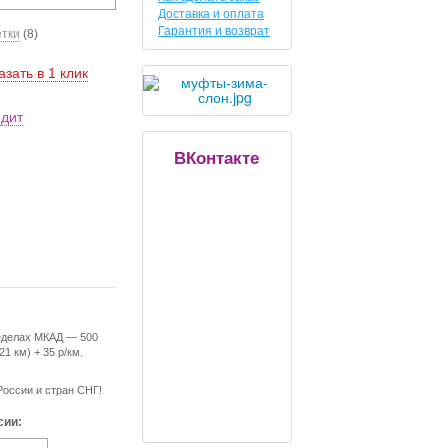
Доставка и оплата
Гарантия и возврат
етки
(8)
азать в 1 клик
едит
ВКонтакте
еделах МКАД — 500
21 км) + 35 р/км.
России и стран СНГ!
сии: