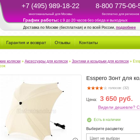
+7 (495) 989-18-22
8-800 775-06-
многоканальный для Москвы
бесплатно для регионов
График работы:
c 9 до 20 часов без обеда и выходных
Доставка по Москве (бесплатная) и по всей России,
подробнее
Гарантия и возврат
Отзывы
Контакты
кие коляски
»
Аксессуары для колясок
»
Зонтики и козырьки для колясок
»
Ess
сок
Esspero Зонт для к
голосов: (
32
)
3 650 руб.
Цена:
Видели дешевле? С
Есть в наличии
Выберите расцветку:
Цвет не выбран