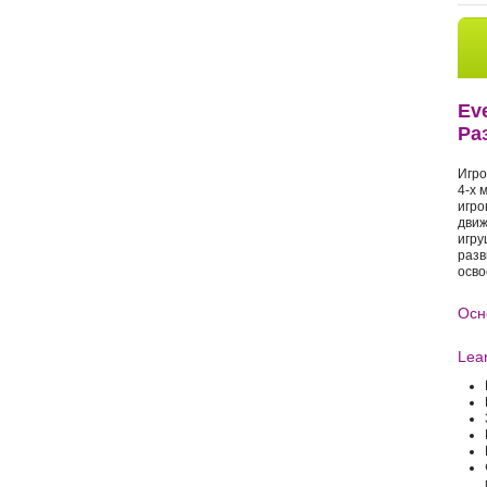
Ev
Ра
Игро
4-х 
игро
движ
игру
разв
осво
Осн
Lear