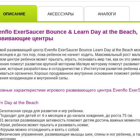
ОПИСАНИЕ
АКСЕССУАРЫ
АНАЛОГИ
enflo ExerSaucer Bounce & Learn Day at the Beach,
звивающие центры
вой развивающий центр Evenflo ExerSaucer Bounce Learn Day at the Beach мо
месяцев и до тех пор, пока ребенок не начнет ходить. Максимальный рост мал
вом центре ребенок может прыгать, играть, познавать мир так, как он это уме
ения помогут развитию крупной моторики.Мелкую моторику помогут развива
шки, которые разработаны в сотрудничестве с Институтом развития ребенка 
иваться органично.Хорошо продуманное внутренне основание поможет ребен
ения координации и внутренней силы.
овные характеристики игрового развивающего центра Evenflo Exer
n Day at the Beach
Безопасная среда для развития и игр ребенка.
Подходит для детей от 4-х месяцев и до начала хождения, до роста 75 см.
31 веселая развивающая активность поможет детям достичь важных моменто
Играя, ребенок может прыгать и развивать ножки;
Игрушки можно отсоединить и взять с собой.
Физические упражнения, развивающие мышцы шеи, спины и ног ребенка, а та
моторику.