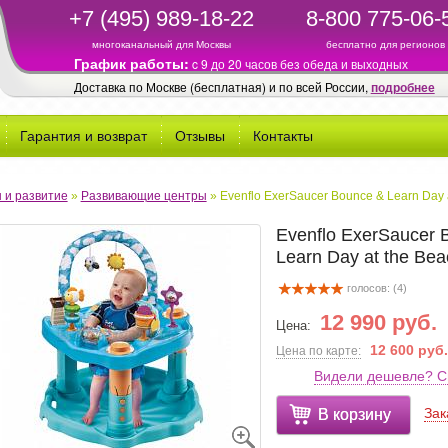
+7 (495) 989-18-22
8-800 775-06-
многоканальный для Москвы
бесплатно для регионов
График работы:
c 9 до 20 часов без обеда и выходных
Доставка по Москве (бесплатная) и по всей России,
подробнее
Гарантия и возврат
Отзывы
Контакты
 и развитие
»
Развивающие центры
»
Evenflo ExerSaucer Bounce & Learn Day 
Evenflo ExerSaucer 
Learn Day at the Bea
голосов: (
4
)
12 990 руб.
Цена:
12 600 руб.
Цена по карте:
Видели дешевле? С
Зак
В корзину