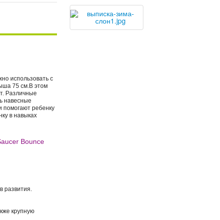
жно использовать с
ыша 75 см.В этом
ет. Различные
ть навесные
и помогают ребенку
ку в навыках
Saucer Bounce
в развития.
кже крупную