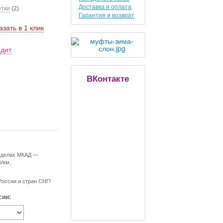
Доставка и оплата
етки
(2)
Гарантия и возврат
азать в 1 клик
едит
ВКонтакте
ределах МКАД —
р/км.
России и стран СНГ!
сии: