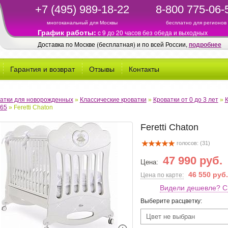
+7 (495) 989-18-22
8-800 775-06-
многоканальный для Москвы
бесплатно для регионов
График работы:
c 9 до 20 часов без обеда и выходных
Доставка по Москве (бесплатная) и по всей России,
подробнее
Гарантия и возврат
Отзывы
Контакты
атки для новорожденных
»
Классические кроватки
»
Кроватки от 0 до 3 лет
»
65
»
Feretti Chaton
Feretti Chaton
голосов: (
31
)
47 990 руб.
Цена:
46 550 руб.
Цена по карте:
Видели дешевле? С
Выберите расцветку:
Цвет не выбран