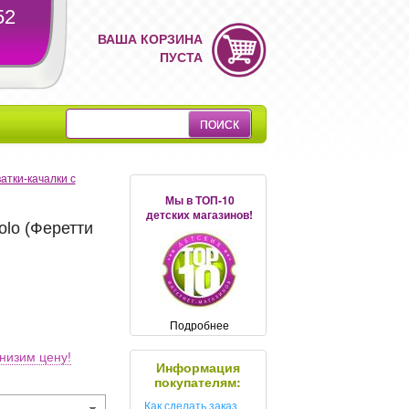
52
ВАША КОРЗИНА
ПУСТА
атки-качалки с
Мы в ТОП-10
детских магазинов!
olo (Феретти
Подробнее
низим цену!
Информация
покупателям:
Как сделать заказ