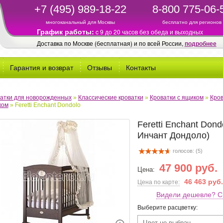
+7 (495) 989-18-22
8-800 775-06-
многоканальный для Москвы
бесплатно для регионов
График работы:
c 9 до 20 часов без обеда и выходных
Доставка по Москве (бесплатная) и по всей России,
подробнее
Гарантия и возврат
Отзывы
Контакты
атки для новорожденных
»
Классические кроватки
»
Кроватки с ящиком
»
Кров
ком
»
Feretti Enchant Dondolo
Feretti Enchant Dond
Инчант Дондоло)
голосов: (
5
)
47 900 руб.
Цена:
46 463 руб.
Цена по карте:
Видели дешевле? С
Выберите расцветку:
Цвет не выбран