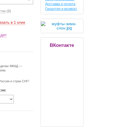
Доставка и оплата
Гарантия и возврат
етки
(3)
азать в 1 клик
едит
ВКонтакте
ределах МКАД —
р/км.
России и стран СНГ!
сии: