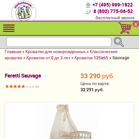
+7 (495) 989-1822
Спасибо, что выбрали нас!
8 (800) 775-06-52
бесплатный звонок
Распродажа!
0
Детские коляски
Автомобильные кресла
Главная
»
Кроватки для новорожденных
»
Классические
Кроватки для новорожденных
кроватки
»
Кроватки от 0 до 3 лет
»
Кроватки 125x65
»
Sauvage
Кровати для детей от 2-3 лет
33 290 руб.
Feretti Sauvage
Конверты, муфты
Цена по карте:
голосов: (
39
)
32 291 руб.
Детский транспорт
Летние товары
Мебель и аксессуары
Постельные принадлежности